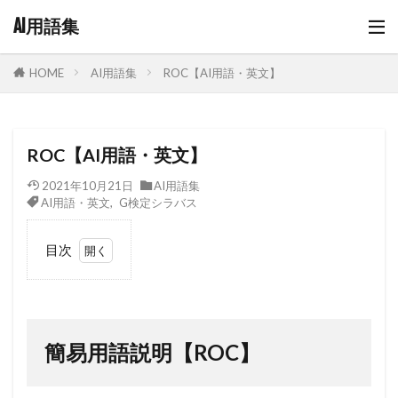
AI用語集
AI用語集
ROC【AI用語・英文】
HOME
ROC【AI用語・英文】
2021年10月21日
AI用語集
AI用語・英文
,
G検定シラバス
目次
1
簡易
用語説明
【ROC】
簡易用語説明【ROC】
2
ROC
の情