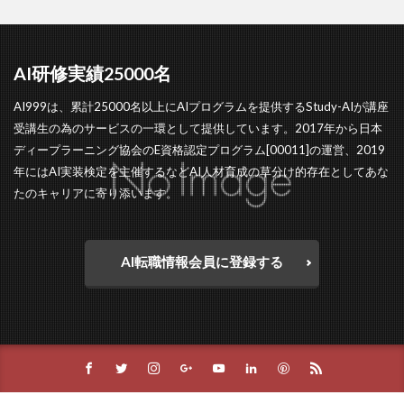
AI研修実績25000名
AI999は、累計25000名以上にAIプログラムを提供するStudy-AIが講座
受講生の為のサービスの一環として提供しています。2017年から日本
ディープラーニング協会のE資格認定プログラム[00011]の運営、2019
年にはAI実装検定を主催するなどAI人材育成の草分け的存在としてあな
たのキャリアに寄り添います。
AI転職情報会員に登録する