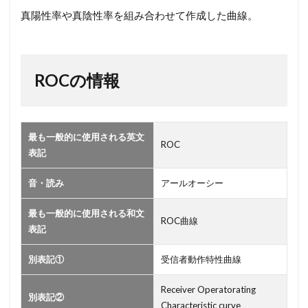
報
真陽性率や真陰性率を組み合わせて作成した曲線。
ROCの情報
最も一般的に使用される英文
ROC
表記
音・読み
アールオーシー
最も一般的に使用される和文
ROC曲線
表記
別表記①
受信者動作特性曲線
Receiver Operatorating
別表記②
Characteristic curve