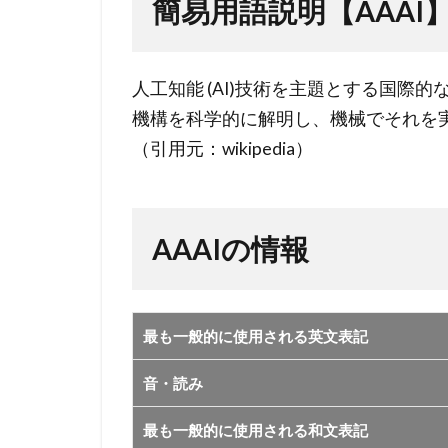
簡易用語説明【AAAI
2
AAAI
の情
人工知能 (AI)技術を主題とする国際
報
機構を科学的に解明し、機械でそれを
（引用元：wikipedia）
AAAIの情報
最も一般的に使用される英文表記
音・読み
最も一般的に使用される和文表記