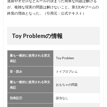
迷路やオセロなどルールの決まった簡単な問題は解ける
の情報
が、複雑な現実の問題は解けないこと。第1次AIブームの
終焉の理由となった。（引用元：公式テキスト）
Toy Problemの情報
最も一般的に使用される英文
Toy Problem
表記
音・読み
トイプロブレム
最も一般的に使用される和文
おもちゃの問題
表記
別表記①
該当なし