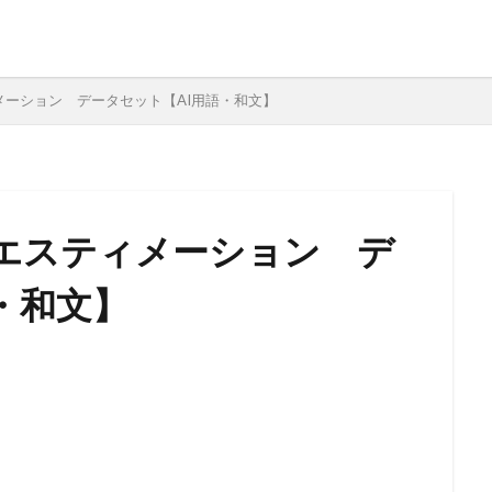
ーション データセット【AI用語・和文】
エスティメーション デ
・和文】