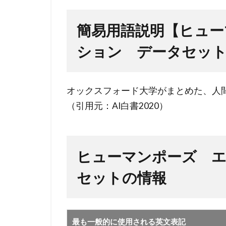
用語
説明
簡易用語説明【ヒュー
【ヒ
ション データセッ
ュー
マン
ポー
オックスフォード大学がまとめた、人
ズ
エス
（引用元：AI白書2020）
ティ
メー
ショ
ヒューマンポーズ 
ン
デー
セットの情報
タセ
ッ
ト】
最も一般的に使用される英文表記