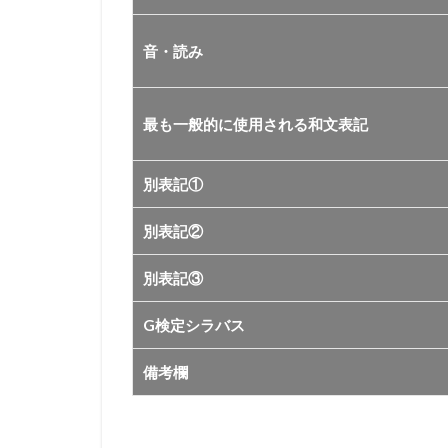
2
ヒュ
音・読み
ーマ
ンポ
ー
最も一般的に使用される和文表記
ズ
エス
別表記①
ティ
メー
別表記②
ショ
ン
別表記③
デー
タセ
G検定シラバス
ット
備考欄
の情
報