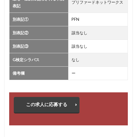
プリファードネットワークス
ス
表記
の
別表記①
情
PFN
報
別表記②
該当なし
別表記③
該当なし
G検定シラバス
なし
備考欄
ー
この求人に応募する