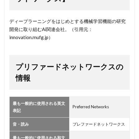
ァー
ドネ
ット
ディープラーニングをはじめとする機械学習機能の研究
ワー
開発に取り組むAi関連会社。（引用元：
ク
innovation.mufg.jp）
ス】
2
プ
プリファードネットワークスの
リ
フ
情報
ァ
ー
ド
ネ
最も一般的に使用される英文
Preferred Networks
ッ
表記
ト
ワ
音・読み
プレファードネットワークス
ー
ク
最も一般的に使用される和文