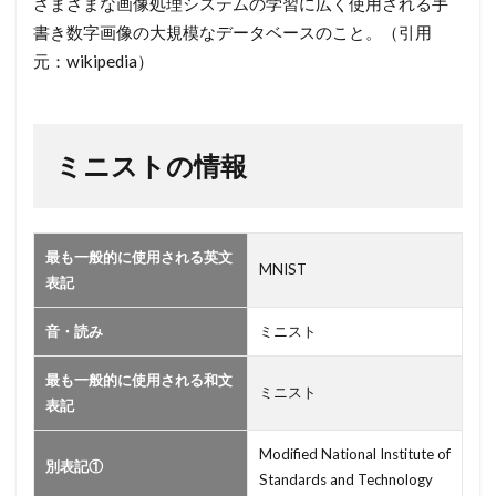
さまざまな画像処理システムの学習に広く使用される手
2
書き数字画像の大規模なデータベースのこと。（引用
ミ
元：wikipedia）
ニ
ス
ト
の
ミニストの情報
情
報
最も一般的に使用される英文
MNIST
表記
音・読み
ミニスト
最も一般的に使用される和文
ミニスト
表記
Modified National Institute of
別表記①
Standards and Technology