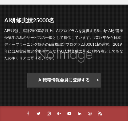
AI研修実績25000名
AI999は、累計25000名以上にAIプログラムを提供するStudy-AIが講座
受講生の為のサービスの一環として提供しています。2017年から日本
ディープラーニング協会のE資格認定プログラム[00011]の運営、2019
年にはAI実装検定を主催するなどAI人材育成の草分け的存在としてあな
たのキャリアに寄り添います。
AI転職情報会員に登録する