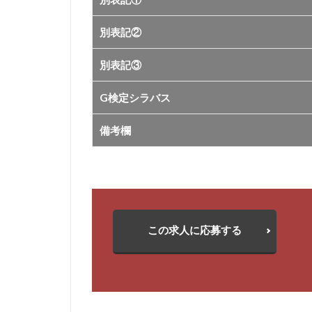
別表記②
別表記③
G検定シラバス
備考欄
この求人に応募する