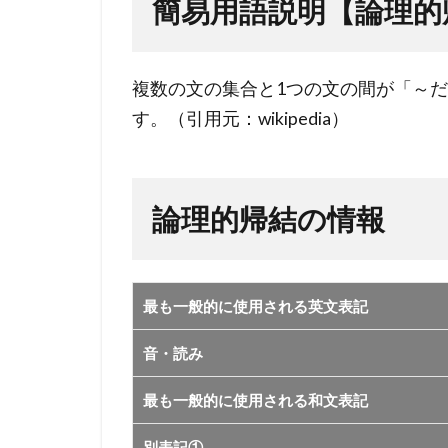
説明
簡易用語説明【論理的
【論
理的
帰
複数の文の集合と1つの文の間が「～
結】
す。（引用元：wikipedia）
2
論
理
論理的帰結の情報
的
帰
結
の
最も一般的に使用される英文表記
情
音・読み
報
最も一般的に使用される和文表記
別表記①