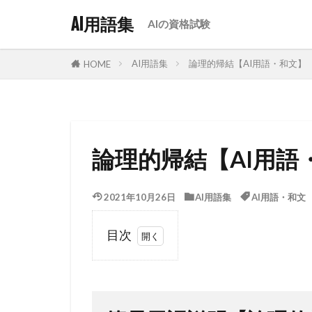
AI用語集
AIの資格試験
AI用語集
論理的帰結【AI用語・和文】
HOME
論理的帰結【AI用語
2021年10月26日
AI用語集
AI用語・和文
目次
1
簡易
用語