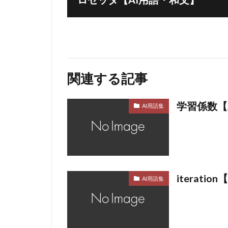
関連する記事
学習係数【
AI用語集
iterati
AI用語集