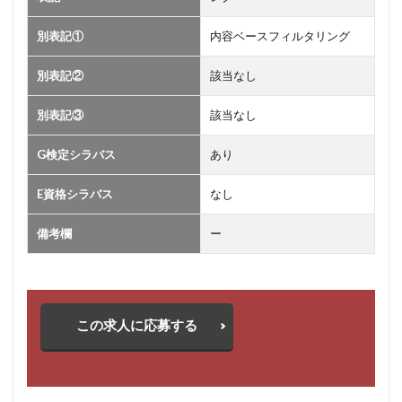
別表記①
内容ベースフィルタリング
別表記②
該当なし
別表記③
該当なし
G検定シラバス
あり
E資格シラバス
なし
備考欄
ー
この求人に応募する