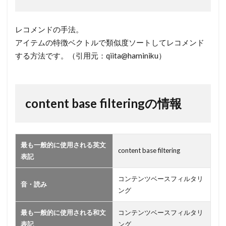
content
base
レコメンドの手法。
filtering
アイテムの特徴ベクトルで類似度ソートしてレコメンド
の情報
する方法です。（引用元：qiita@haminiku）
content base filteringの情報
最も一般的に使用される英文
content base filtering
表記
コンテンツベースフィルタリ
音・読み
ング
最も一般的に使用される和文
コンテンツベースフィルタリ
表記
ング