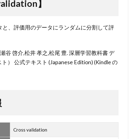
lidation】
タと、評価用のデータにランダムに分割して評
,瀬谷 啓介,松井 孝之,松尾 豊. 深層学習教科書 デ
キスト (Japanese Edition) (Kindle の
報
Cross validation