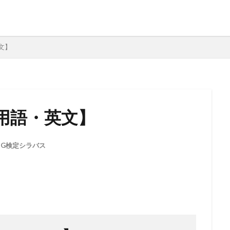
英文】
n【AI用語・英文】
,
G検定シラバス