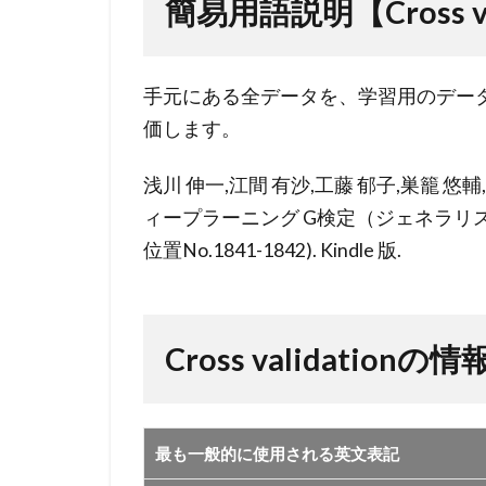
validation】
簡易用語説明【Cross va
2
Cross
手元にある全データを、学習用のデー
validation
価します。
の情報
浅川 伸一,江間 有沙,工藤 郁子,巣籠 悠輔
ィープラーニング G検定（ジェネラリスト） 公式テ
位置No.1841-1842). Kindle 版.
Cross validationの情
最も一般的に使用される英文表記