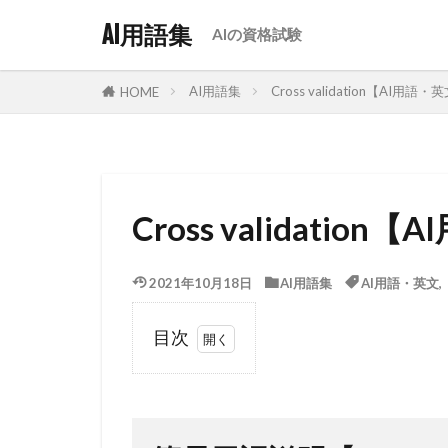
AI用語集
AIの資格試験
AI用語集
Cross validation【AI用語・
HOME
Cross validatio
2021年10月18日
AI用語集
AI用語・英文
目次
1
簡易用
語説明
【Cross