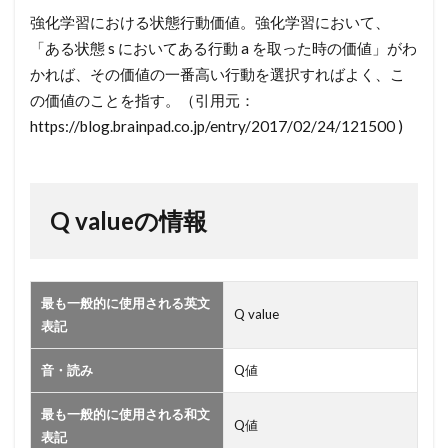
Q
強化学習における状態行動価値。強化学習において、
value
「ある状態 s においてある行動 a を取った時の価値」がわ
の情
かれば、その価値の一番高い行動を選択すればよく、こ
報
の価値のことを指す。（引用元：
https://blog.brainpad.co.jp/entry/2017/02/24/121500 )
Q valueの情報
最も一般的に使用される英文
Q value
表記
音・読み
Q値
最も一般的に使用される和文
Q値
表記