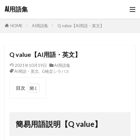
AI用語集
AI用語集
Q value【AI用語・英文】
HOME
Q value【AI用語・英文】
2021年10月19日
AI用語集
AI用語・英文
,
G検定シラバス
目次
1
簡
易用語
説明
【Q
簡易用語説明【Q value】
value】
2