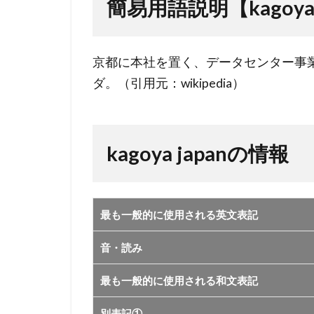
japan】
簡易用語説明【kagoya 
2
kagoya
京都に本社を置く、データセンター事
japan
ダ。（引用元：wikipedia）
の情報
kagoya japanの情報
最も一般的に使用される英文表記
音・読み
最も一般的に使用される和文表記
別表記①