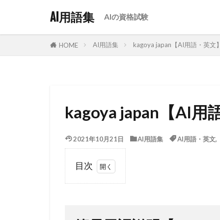
AI用語集
AIの資格試験
AI用語集
kagoya japan【AI用語・英文
HOME
kagoya japan【A
2021年10月21日
AI用語集
AI用語・英文
目次
1
簡易
用語説明
【kagoya