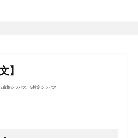
英文】
,
E資格シラバス
,
G検定シラバス