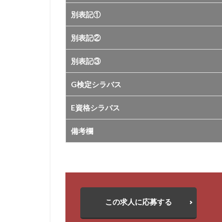
別表記①
別表記②
別表記③
G検定シラバス
E資格シラバス
備考欄
この求人に応募する