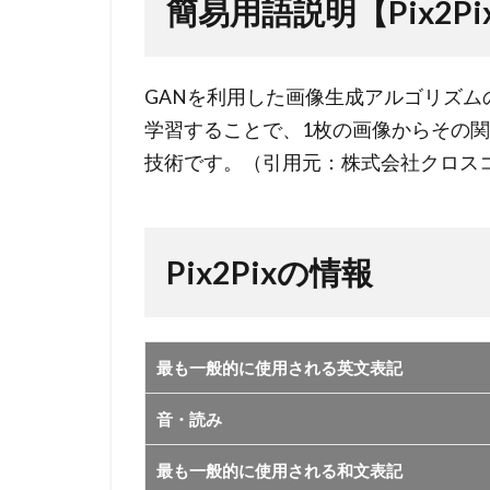
簡易用語説明【Pix2Pi
2
Pix2Pix
の情報
GANを利用した画像生成アルゴリズム
学習することで、1枚の画像からその
技術です。（引用元：株式会社クロスコンパ
Pix2Pixの情報
最も一般的に使用される英文表記
音・読み
最も一般的に使用される和文表記