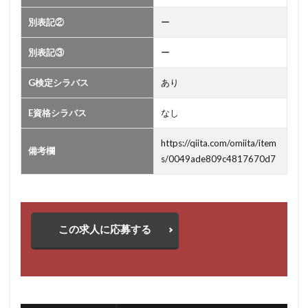
別表記②
ー
別表記③
ー
G検定シラバス
あり
E資格シラバス
なし
https://qiita.com/omiita/item
備考欄
s/0049ade809c4817670d7
この求人に応募する