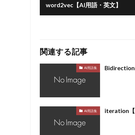
word2vec【AI用語・英文】
関連する記事
Bidirect
AI用語集
iterati
AI用語集