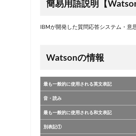
簡易用語説明【Watso
2
Watson
の情報
IBMが開発した質問応答システム・意思決
Watsonの情報
最も一般的に使用される英文表記
音・読み
最も一般的に使用される和文表記
別表記①