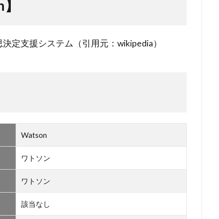
n】
定支援システム（引用元：wikipedia）
Watson
ワトソン
ワトソン
該当なし