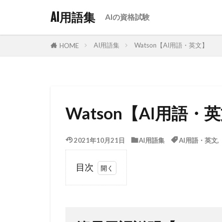
AI用語集
AIの資格試験
AI用語集
Watson【AI用語・英文】
HOME
Watson【AI用語・
2021年10月21日
AI用語集
AI用語・英文
目次
1
簡易用
語説明
【Watson】