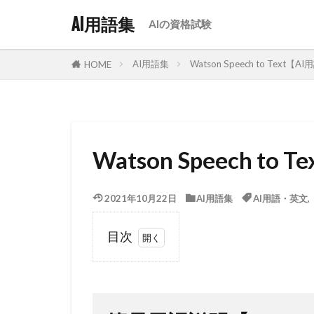
AI用語集
AIの資格試験
AI用語集
Watson Speech to Text【
HOME
Watson Speech t
2021年10月22日
AI用語集
AI用語・英文
目次
1
簡易
用語説明
【Watson