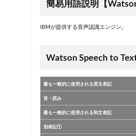
Speech to
簡易用語説明【Watson Sp
Text】
2
IBMが提供する音声認識エンジン。
Watson
Speech
to Text
の情報
Watson Speech to T
最も一般的に使用される英文表記
音・読み
最も一般的に使用される和文表記
別表記①