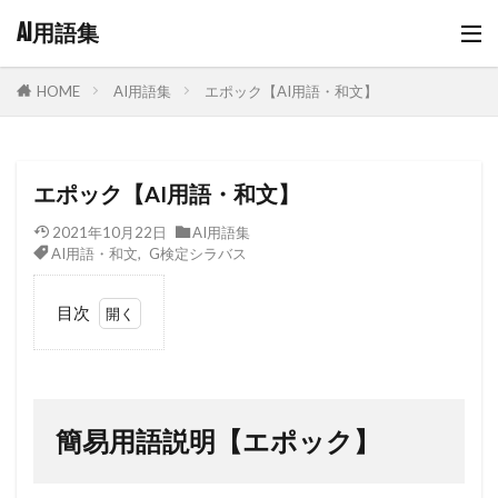
AI用語集
AI用語集
エポック【AI用語・和文】
HOME
エポック【AI用語・和文】
2021年10月22日
AI用語集
AI用語・和文
,
G検定シラバス
目次
1
簡易
用語
説明
簡易用語説明【エポック】
【エ
ポッ