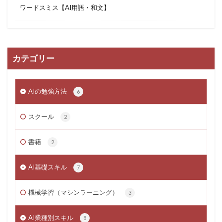
ワードスミス【AI用語・和文】
カテゴリー
AIの勉強方法
6
スクール
2
書籍
2
AI基礎スキル
7
機械学習（マシンラーニング）
3
AI業種別スキル
8