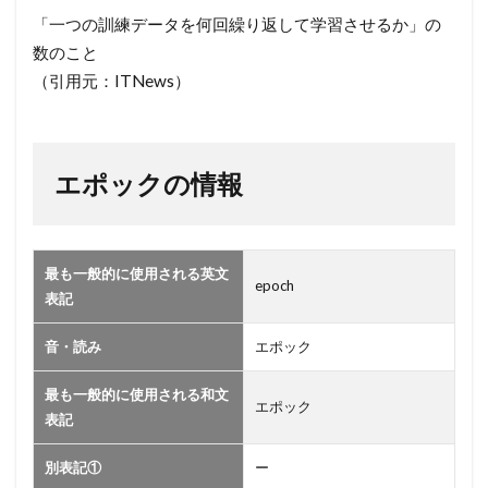
ク】
「一つの訓練データを何回繰り返して学習させるか」の
2
数のこと
エ
（引用元：ITNews）
ポ
ッ
ク
の
エポックの情報
情
報
最も一般的に使用される英文
epoch
表記
音・読み
エポック
最も一般的に使用される和文
エポック
表記
別表記①
ー