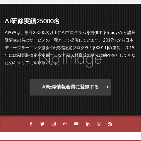
AI研修実績25000名
AI999は、累計25000名以上にAIプログラムを提供するStudy-AIが講座
受講生の為のサービスの一環として提供しています。2017年から日本
ディープラーニング協会のE資格認定プログラム[00011]の運営、2019
年にはAI実装検定を主催するなどAI人材育成の草分け的存在としてあな
たのキャリアに寄り添います。
AI転職情報会員に登録する