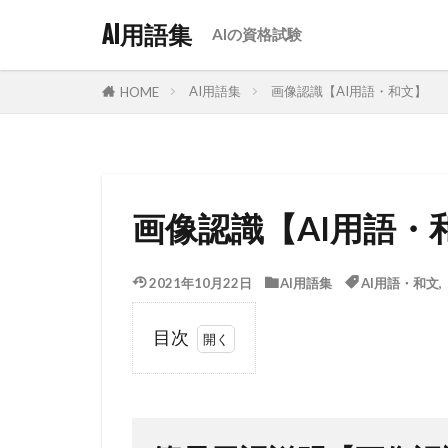
AI用語集
AIの資格試験
AI用語集
画像認識【AI用語・和文】
HOME
画像認識【AI用語・
2021年10月22日
AI用語集
AI用語・和文
目次
1
簡易
用語