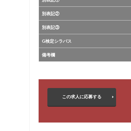
別表記②
別表記③
G検定シラバス
備考欄
この求人に応募する