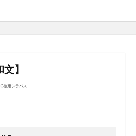
和文】
,
G検定シラバス