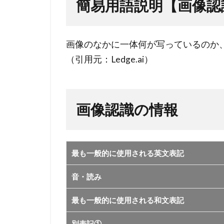
説明
簡易用語説明【画像認
【画
像認
識】
画像のなかに一体何が写っているのか
（引用元：Ledge.ai）
2
画
像
認
画像認識の情報
識
の
情
報
最も一般的に使用される英文表記
音・読み
最も一般的に使用される和文表記
別表記①