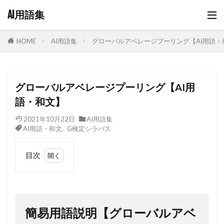
AI用語集
AI用語集
グローバルアベレージプーリング【AI用語・
HOME
グローバルアベレージプーリング【AI用
語・和文】
2021年10月22日
AI用語集
AI用語・和文
,
G検定シラバス
目次
1
簡易
用語
説明
簡易用語説明【グローバルアベ
【グ