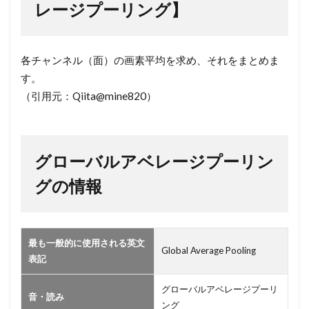
ロー
レージプーリング】
バル
アベ
レー
各チャンネル（面）の画素平均を求め、それをまとめま
ジプ
す。
ーリ
（引用元：Qiita@mine820）
ン
グ】
2
グローバルアベレージプーリン
グ
ロ
グの情報
ー
バ
ル
ア
最も一般的に使用される英文
Global Average Pooling
ベ
表記
レ
ー
グローバルアベレージプーリ
音・読み
ジ
ング