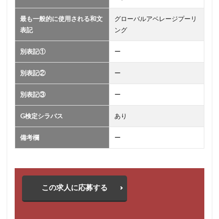
プ
ー
最も一般的に使用される和文
グローバルアベレージプーリ
リ
表記
ング
ン
別表記①
グ
ー
の
別表記②
ー
情
報
別表記③
ー
G検定シラバス
あり
備考欄
ー
この求人に応募する