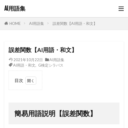
AI用語集
AI用語集
誤差関数【AI用語・和文】
HOME
誤差関数【AI用語・和文】
2021年10月22日
AI用語集
AI用語・和文
,
G検定シラバス
目次
1
簡易
用語
説明
簡易用語説明【誤差関数】
【誤
差関