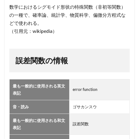
数】
数学におけるシグモイド形状の特殊関数（非初等関数）
2
の一種で、確率論、統計学、物質科学、偏微分方程式な
誤
どで使われる。
差
（引用元：wikipedia）
関
数
の
情
誤差関数の情報
報
最も一般的に使用される英文
error function
表記
音・読み
ゴサカンスウ
最も一般的に使用される和文
誤差関数
表記