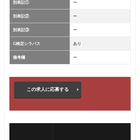
別表記①
ー
別表記②
ー
別表記③
ー
G検定シラバス
あり
備考欄
ー
この求人に応募する