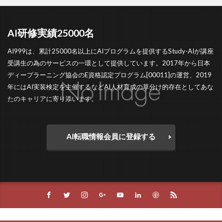
AI研修実績25000名
AI999は、累計25000名以上にAIプログラムを提供するStudy-AIが講座
受講生の為のサービスの一環として提供しています。2017年から日本
ディープラーニング協会のE資格認定プログラム[00011]の運営、2019
年にはAI実装検定を主催するなどAI人材育成の草分け的存在としてあな
たのキャリアに寄り添います。
AI転職情報会員に登録する