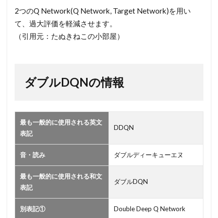
2
2つのQ Network(Q Network, Target Network)を用い
ダブ
て、過大評価を軽減させます。
ル
（引用元：たぬきねこの小部屋）
DQN
の情
報
ダブルDQNの情報
最も一般的に使用される英文
DDQN
表記
音・読み
ダブルディーキューエヌ
最も一般的に使用される和文
ダブルDQN
表記
別表記①
Double Deep Q Network