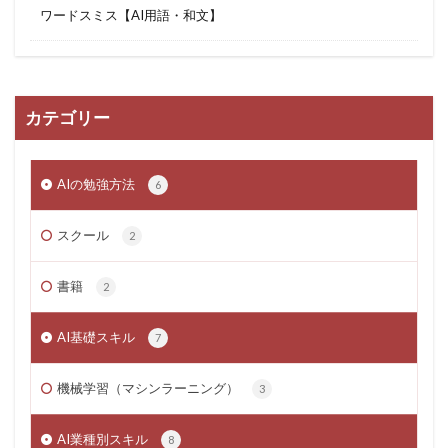
ワードスミス【AI用語・和文】
カテゴリー
AIの勉強方法
6
スクール
2
書籍
2
AI基礎スキル
7
機械学習（マシンラーニング）
3
AI業種別スキル
8