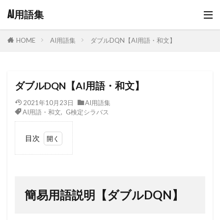
AI用語集
AI用語集
ダブルDQN【AI用語・和文】
HOME
ダブルDQN【AI用語・和文】
2021年10月23日
AI用語集
AI用語・和文
,
G検定シラバス
目次
1
簡
易用語
説明
【ダブ
簡易用語説明【ダブルDQN】
ル
DQN】