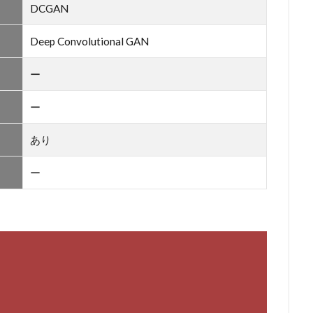
DCGAN
Deep Convolutional GAN
ー
ー
あり
ー