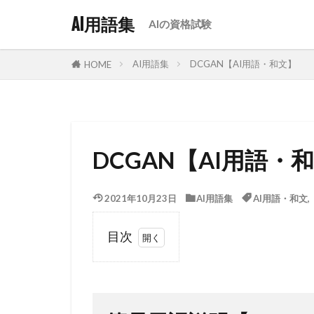
AI用語集
AIの資格試験
AI用語集
DCGAN【AI用語・和文】
HOME
DCGAN【AI用語・
2021年10月23日
AI用語集
AI用語・和文
目次
1
簡易用
語説明
【DCGAN】