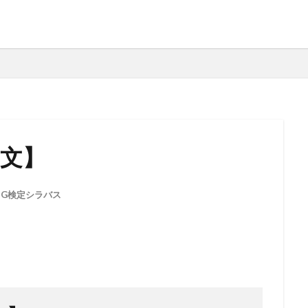
和文】
,
G検定シラバス