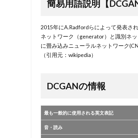
簡易用語説明【DCGA
2
DCGAN
の情報
2015年にA.Radfordらによって
ネットワーク（generator）と識別ネット
に畳み込みニューラルネットワーク(C
（引用元：wikipedia）
DCGANの情報
最も一般的に使用される英文表記
音・読み