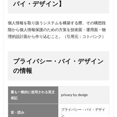
ライ
バイ・デザイン】
バシ
ー・
バ
個人情報を取り扱うシステムを構築する際、その構想段
イ・
階から個人情報保護のための方策を技術面・運用面・物
デザ
理的設計面から作り込むこと。（引用元：コトバンク）
イ
ン】
2
プライバシー・バイ・デザイン
プラ
イバ
の情報
シ
ー・
バ
イ・
最も一般的に使用される英文
privacy by design
デザ
表記
イン
の情
プライバシー・バイ・デザイ
音・読み
報
ン