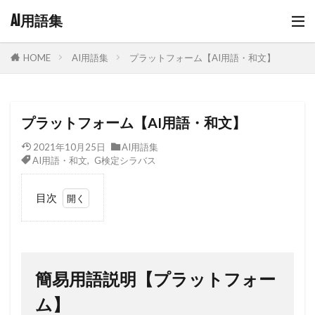
AI用語集
AI用語集
プラットフォーム【AI用語・和文】
HOME
プラットフォーム【AI用語・和文】
2021年10月25日
AI用語集
AI用語・和文
,
G検定シラバス
目次
1
簡易
用語
説明
簡易用語説明【プラットフォー
【プ
ラッ
ム】