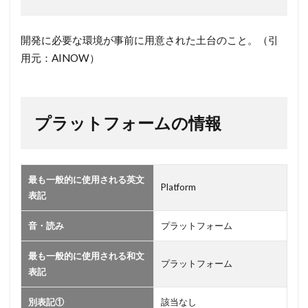
トフ
ォー
ム】
開発に必要な環境が事前に用意された土台のこと。（引
用元：AINOW）
2
プ
ラ
ッ
プラットフォームの情報
ト
フ
ォ
ー
最も一般的に使用される英文
ム
Platform
表記
の
情
音・読み
プラットフォーム
報
最も一般的に使用される和文
プラットフォーム
表記
別表記①
該当なし