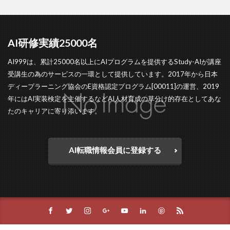
AI研修実績25000名
AI999は、累計25000名以上にAIプログラムを提供するStudy-AIが講座
受講生の為のサービスの一環として提供しています。2017年から日本
ディープラーニング協会のE資格認定プログラム[00011]の運営、2019
年にはAI実装検定を主催するなどAI人材育成の草分け的存在としてあな
たのキャリアに寄り添います。
AI転職情報会員に登録する