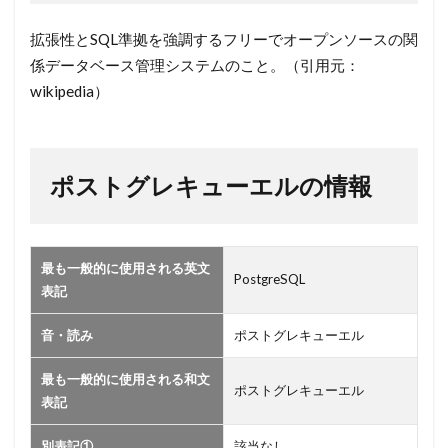
キュ
ーエ
拡張性とSQL準拠を強調するフリーでオープンソースの関
ル】
係データベース管理システムのこと。（引用元：
2
wikipedia）
ポ
ス
ト
ポストグレキューエルの情報
グ
レ
キ
ュ
最も一般的に使用される英文
ー
PostgreSQL
表記
エ
ル
音・読み
ポストグレキューエル
の
情
最も一般的に使用される和文
報
ポストグレキューエル
表記
別表記①
該当なし