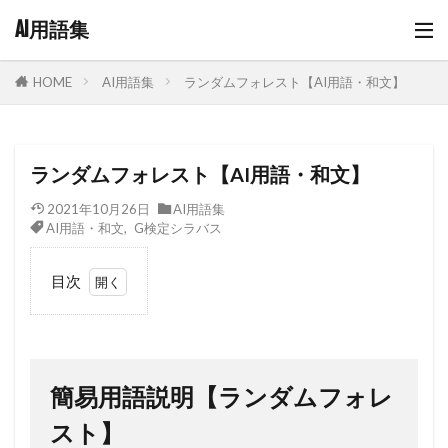
AI用語集
AI用語集
ランダムフォレスト【AI用語・和文】
HOME
ランダムフォレスト【AI用語・和文】
2021年10月26日
AI用語集
AI用語・和文
,
G検定シラバス
目次
1
簡易
用語
説明
簡易用語説明【ランダムフォレ
【ラ
ンダ
スト】