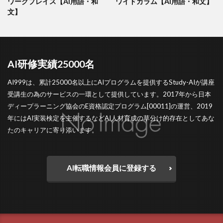
ワークプレイス【AI用語・和
ワイドカラム【AI用語・和文】
文】
AI研修実績25000名
AI999は、累計25000名以上にAIプログラムを提供するStudy-AIが講座
受講生の為のサービスの一環として提供しています。2017年から日本
ディープラーニング協会のE資格認定プログラム[00011]の運営、2019
年にはAI実装検定を主催するなどAI人材育成の草分け的存在としてあな
たのキャリアに寄り添います。
AI転職情報会員に登録する