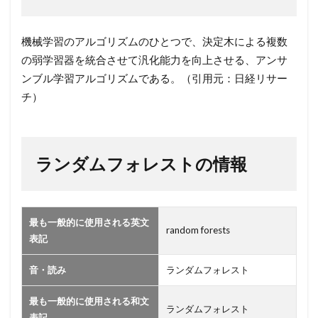
ムフ
ォレ
ス
機械学習のアルゴリズムのひとつで、決定木による複数
ト】
の弱学習器を統合させて汎化能力を向上させる、アンサ
2
ンブル学習アルゴリズムである。（引用元：日経リサー
ラ
チ）
ン
ダ
ム
ランダムフォレストの情報
フ
ォ
レ
ス
最も一般的に使用される英文
ト
random forests
表記
の
情
音・読み
ランダムフォレスト
報
最も一般的に使用される和文
ランダムフォレスト
表記