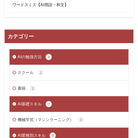
ワードスミス【AI用語・和文】
カテゴリー
AIの勉強方法
6
スクール
2
書籍
2
AI基礎スキル
7
機械学習（マシンラーニング）
3
AI業種別スキル
8