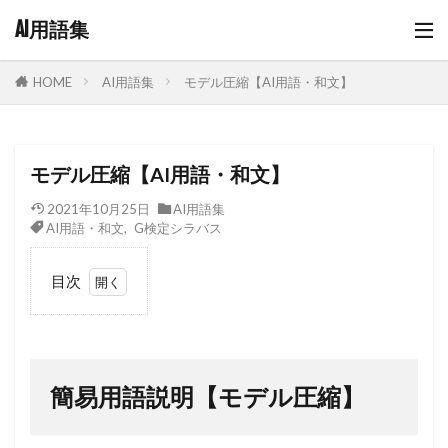
AI用語集
AI用語集
モデル圧縮【AI用語・和文】
HOME
モデル圧縮【AI用語・和文】
2021年10月25日
AI用語集
AI用語・和文
,
G検定シラバス
目次
1
簡易
用語
説明
簡易用語説明【モデル圧縮】
【モ
デル