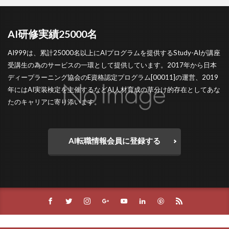
AI研修実績25000名
AI999は、累計25000名以上にAIプログラムを提供するStudy-AIが講座
受講生の為のサービスの一環として提供しています。2017年から日本
ディープラーニング協会のE資格認定プログラム[00011]の運営、2019
年にはAI実装検定を主催するなどAI人材育成の草分け的存在としてあな
たのキャリアに寄り添います。
AI転職情報会員に登録する