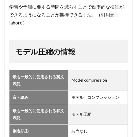
圧
学習や予測に要する時間を減らすことで効率的な検証が
縮】
できるようになることが期待できる手法。（引用元：
2
laboro）
モ
デ
ル
圧
モデル圧縮の情報
縮
の
情
報
最も一般的に使用される英文
Model compression
表記
音・読み
モデル コンプレッション
最も一般的に使用される和文
モデル圧縮
表記
別表記①
該当なし