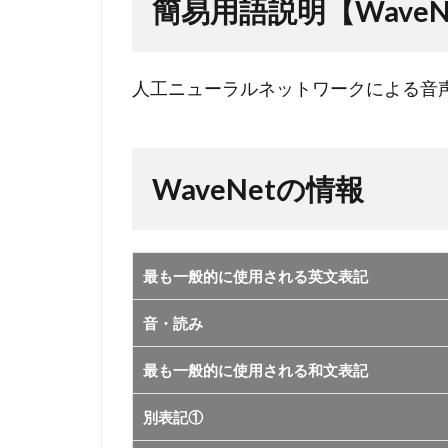
簡易用語説明【WaveN
2
WaveNet
の情報
人工ニューラルネットワークによる音声
WaveNetの情報
最も一般的に使用される英文表記
音・読み
最も一般的に使用される和文表記
別表記①