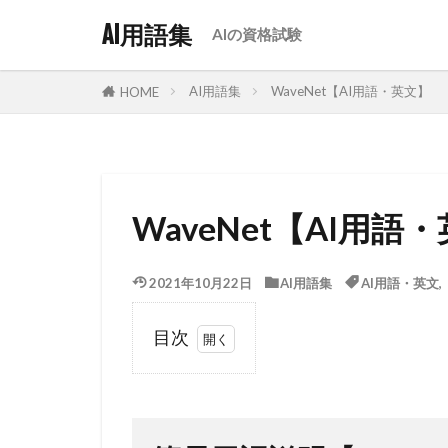
AI用語集
AIの資格試験
AI用語集
WaveNet【AI用語・英文】
HOME
WaveNet【AI用語
2021年10月22日
AI用語集
AI用語・英文
目次
1
簡易用語
説明
【WaveNet】