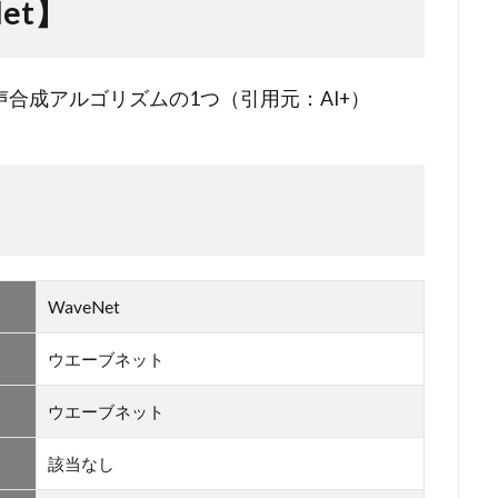
et】
合成アルゴリズムの1つ（引用元：AI+）
WaveNet
ウエーブネット
ウエーブネット
該当なし