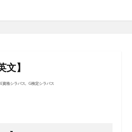
・英文】
,
E資格シラバス
,
G検定シラバス