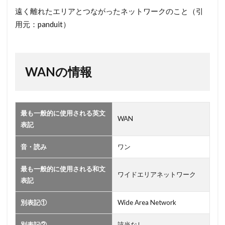
報
遠く離れたエリアとつながったネットワークのこと（引
用元：panduit）
WANの情報
最も一般的に使用される英文
WAN
表記
音・読み
ワン
最も一般的に使用される和文
ワイドエリアネットワーク
表記
別表記①
Wide Area Network
別表記②
該当なし