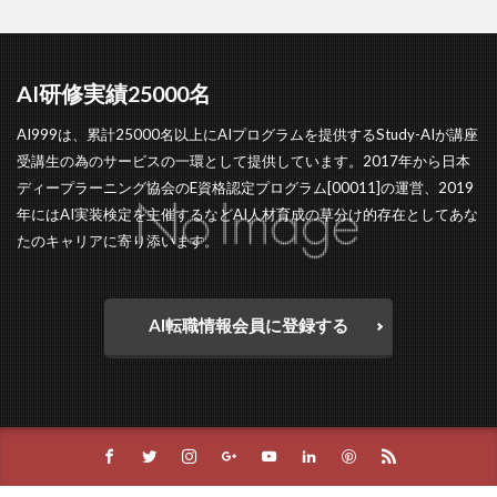
AI研修実績25000名
AI999は、累計25000名以上にAIプログラムを提供するStudy-AIが講座
受講生の為のサービスの一環として提供しています。2017年から日本
ディープラーニング協会のE資格認定プログラム[00011]の運営、2019
年にはAI実装検定を主催するなどAI人材育成の草分け的存在としてあな
たのキャリアに寄り添います。
AI転職情報会員に登録する