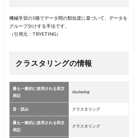
タリ
ン
グ】
機械学習の1種でデータ間の類似度に基づいて、データを
グループ分けする手法です。
2
（引用元：TRYETING）
ク
ラ
ス
タ
クラスタリングの情報
リ
ン
グ
の
最も一般的に使用される英文
情
clustering
表記
報
音・読み
クラスタリング
最も一般的に使用される和文
クラスタリング
表記