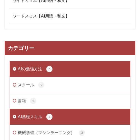
ワイドカラム【AI用語・和文】
ワードスミス【AI用語・和文】
カテゴリー
AIの勉強方法
6
スクール
2
書籍
2
AI基礎スキル
7
機械学習（マシンラーニング）
3