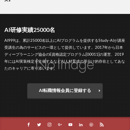
AI研修実績25000名
AI999は、累計25000名以上にAIプログラムを提供するStudy-AIが講座
受講生の為のサービスの一環として提供しています。2017年から日本
ディープラーニング協会のE資格認定プログラム[00011]の運営、2019
年にはAI実装検定を主催するなどAI人材育成の草分け的存在としてあな
たのキャリアに寄り添います。
AI転職情報会員に登録する