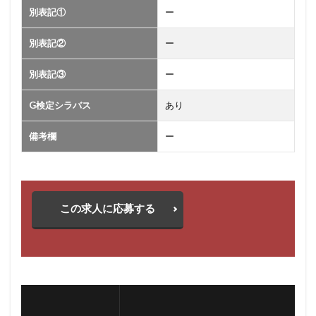
別表記①
ー
別表記②
ー
別表記③
ー
G検定シラバス
あり
備考欄
ー
この求人に応募する