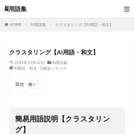
AI用語集
AI用語集
クラスタリング【AI用語・和文】
HOME
クラスタリング【AI用語・和文】
2021年10月22日
AI用語集
AI用語・和文
,
G検定シラバス
目次
1
簡易
用語
説明
簡易用語説明【クラスタリン
【ク
ラス
グ】