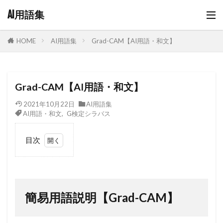
AI用語集
AI用語集
Grad-CAM【AI用語・和文】
HOME
Grad-CAM【AI用語・和文】
2021年10月22日
AI用語集
AI用語・和文
,
G検定シラバス
目次
1
簡
易用語
説明
【Grad-
簡易用語説明【Grad-CAM】
CAM】
2