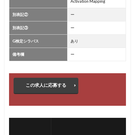
Activation Mapping
別表記②
ー
別表記③
ー
G検定シラバス
あり
備考欄
ー
この求人に応募する