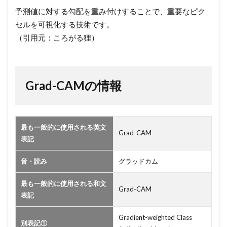
Grad-
予測値に対する勾配を重み付けすることで、重要なピク
CAM
セルを可視化する技術です。
の情
（引用元：ころがる狸）
報
Grad-CAMの情報
最も一般的に使用される英文
Grad-CAM
表記
音・読み
グラッドカム
最も一般的に使用される和文
Grad-CAM
表記
Gradient-weighted Class
別表記①